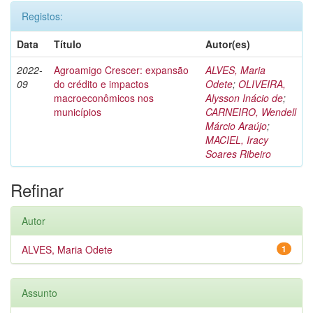
Registos:
Data
Título
Autor(es)
2022-
Agroamigo Crescer: expansão
ALVES, Maria
09
do crédito e impactos
Odete
;
OLIVEIRA,
macroeconômicos nos
Alysson Inácio de
;
municípios
CARNEIRO, Wendell
Márcio Araújo
;
MACIEL, Iracy
Soares Ribeiro
Refinar
Autor
ALVES, Maria Odete
1
Assunto