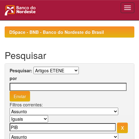
Skip
navigation
DSpace - BNB - Banco do Nordeste do Brasil
Pesquisar
Pesquisar:
por
Filtros correntes: