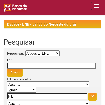
Skip
navigation
DSpace - BNB - Banco do Nordeste do Brasil
Pesquisar
Pesquisar:
por
Filtros correntes: