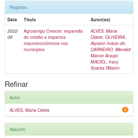
Registos:
Data
Título
Autor(es)
2022-
Agroamigo Crescer: expansão
ALVES, Maria
09
do crédito e impactos
Odete
;
OLIVEIRA,
macroeconômicos nos
Alysson Inácio de
;
municípios
CARNEIRO, Wendell
Márcio Araújo
;
MACIEL, Iracy
Soares Ribeiro
Refinar
Autor
ALVES, Maria Odete
1
Assunto