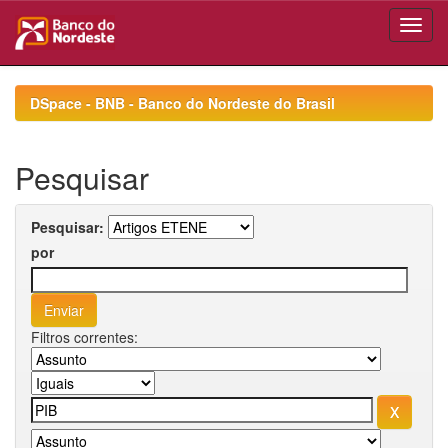
Skip
navigation
DSpace - BNB - Banco do Nordeste do Brasil
Pesquisar
Pesquisar:
por
Filtros correntes: