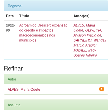
Registos:
Data
Título
Autor(es)
2022-
Agroamigo Crescer: expansão
ALVES, Maria
09
do crédito e impactos
Odete
;
OLIVEIRA,
macroeconômicos nos
Alysson Inácio de
;
municípios
CARNEIRO, Wendell
Márcio Araújo
;
MACIEL, Iracy
Soares Ribeiro
Refinar
Autor
ALVES, Maria Odete
1
Assunto