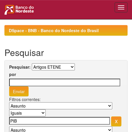
Skip
navigation
DSpace - BNB - Banco do Nordeste do Brasil
Pesquisar
Pesquisar:
por
Filtros correntes: