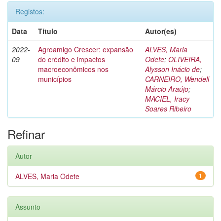
Registos:
Data
Título
Autor(es)
2022-
Agroamigo Crescer: expansão
ALVES, Maria
09
do crédito e impactos
Odete
;
OLIVEIRA,
macroeconômicos nos
Alysson Inácio de
;
municípios
CARNEIRO, Wendell
Márcio Araújo
;
MACIEL, Iracy
Soares Ribeiro
Refinar
Autor
ALVES, Maria Odete
1
Assunto