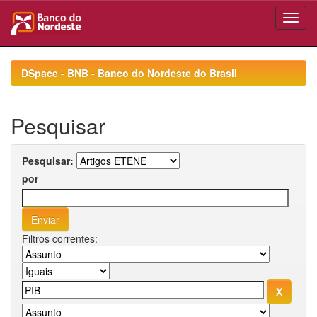
Skip
navigation
DSpace - BNB - Banco do Nordeste do Brasil
Pesquisar
Pesquisar:
por
Filtros correntes: