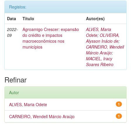
Registos:
Data
Título
Autor(es)
2022-
Agroamigo Crescer: expansão
ALVES, Maria
09
do crédito e impactos
Odete
;
OLIVEIRA,
macroeconômicos nos
Alysson Inácio de
;
municípios
CARNEIRO, Wendell
Márcio Araújo
;
MACIEL, Iracy
Soares Ribeiro
Refinar
Autor
ALVES, Maria Odete
1
CARNEIRO, Wendell Márcio Araújo
1