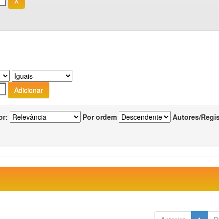
or:
Por ordem
Autores/Regi