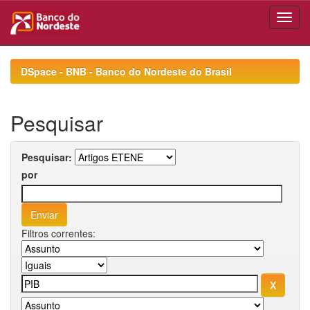
Skip
navigation
DSpace - BNB - Banco do Nordeste do Brasil
Pesquisar
Pesquisar:
por
Filtros correntes: