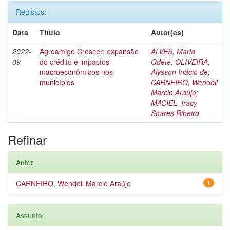
Registos:
Data
Título
Autor(es)
2022-
Agroamigo Crescer: expansão
ALVES, Maria
09
do crédito e impactos
Odete
;
OLIVEIRA,
macroeconômicos nos
Alysson Inácio de
;
municípios
CARNEIRO, Wendell
Márcio Araújo
;
MACIEL, Iracy
Soares Ribeiro
Refinar
Autor
CARNEIRO, Wendell Márcio Araújo
1
Assunto