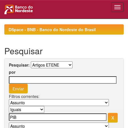
Skip
navigation
DSpace - BNB - Banco do Nordeste do Brasil
Pesquisar
Pesquisar:
por
Filtros correntes: