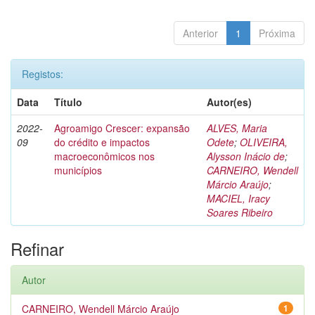
Anterior
1
Próxima
Registos:
Data
Título
Autor(es)
2022-
Agroamigo Crescer: expansão
ALVES, Maria
09
do crédito e impactos
Odete
;
OLIVEIRA,
macroeconômicos nos
Alysson Inácio de
;
municípios
CARNEIRO, Wendell
Márcio Araújo
;
MACIEL, Iracy
Soares Ribeiro
Refinar
Autor
CARNEIRO, Wendell Márcio Araújo
1