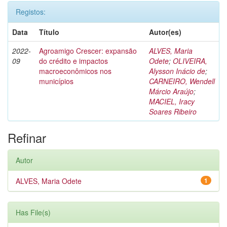
Registos:
Data
Título
Autor(es)
2022-
Agroamigo Crescer: expansão
ALVES, Maria
09
do crédito e impactos
Odete
;
OLIVEIRA,
macroeconômicos nos
Alysson Inácio de
;
municípios
CARNEIRO, Wendell
Márcio Araújo
;
MACIEL, Iracy
Soares Ribeiro
Refinar
Autor
ALVES, Maria Odete
1
Has File(s)