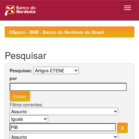
Skip
navigation
DSpace - BNB - Banco do Nordeste do Brasil
Pesquisar
Pesquisar:
por
Filtros correntes: