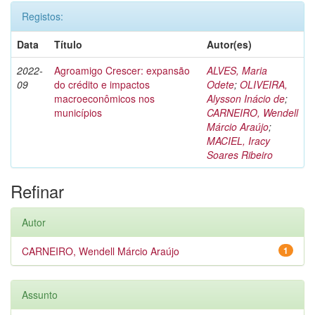
Registos:
Data
Título
Autor(es)
2022-
Agroamigo Crescer: expansão
ALVES, Maria
09
do crédito e impactos
Odete
;
OLIVEIRA,
macroeconômicos nos
Alysson Inácio de
;
municípios
CARNEIRO, Wendell
Márcio Araújo
;
MACIEL, Iracy
Soares Ribeiro
Refinar
Autor
CARNEIRO, Wendell Márcio Araújo
1
Assunto