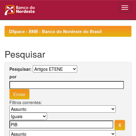
Skip
navigation
DSpace - BNB - Banco do Nordeste do Brasil
Pesquisar
Pesquisar:
por
Filtros correntes: