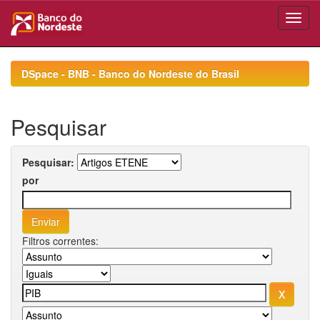
Skip
navigation
DSpace - BNB - Banco do Nordeste do Brasil
Pesquisar
Pesquisar:
por
Filtros correntes: