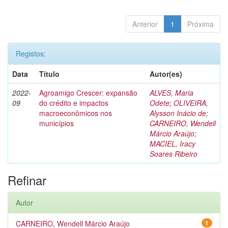
Anterior
1
Próxima
Registos:
Data
Título
Autor(es)
2022-
Agroamigo Crescer: expansão
ALVES, Maria
09
do crédito e impactos
Odete
;
OLIVEIRA,
macroeconômicos nos
Alysson Inácio de
;
municípios
CARNEIRO, Wendell
Márcio Araújo
;
MACIEL, Iracy
Soares Ribeiro
Refinar
Autor
CARNEIRO, Wendell Márcio Araújo
1