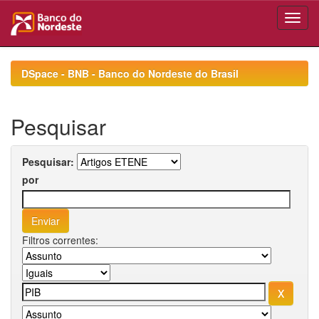
Skip
navigation
DSpace - BNB - Banco do Nordeste do Brasil
Pesquisar
Pesquisar:
por
Filtros correntes: