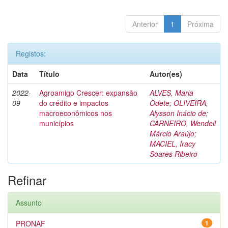
Anterior
1
Próxima
Registos:
Data
Título
Autor(es)
2022-
Agroamigo Crescer: expansão
ALVES, Maria
09
do crédito e impactos
Odete
;
OLIVEIRA,
macroeconômicos nos
Alysson Inácio de
;
municípios
CARNEIRO, Wendell
Márcio Araújo
;
MACIEL, Iracy
Soares Ribeiro
Refinar
Assunto
PRONAF
1