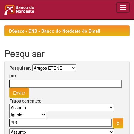
Skip
navigation
DSpace - BNB - Banco do Nordeste do Brasil
Pesquisar
Pesquisar:
por
Filtros correntes: