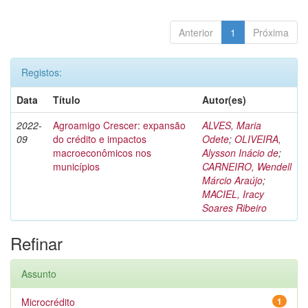
Anterior
1
Próxima
Registos:
Data
Título
Autor(es)
2022-
Agroamigo Crescer: expansão
ALVES, Maria
09
do crédito e impactos
Odete
;
OLIVEIRA,
macroeconômicos nos
Alysson Inácio de
;
municípios
CARNEIRO, Wendell
Márcio Araújo
;
MACIEL, Iracy
Soares Ribeiro
Refinar
Assunto
Microcrédito
1