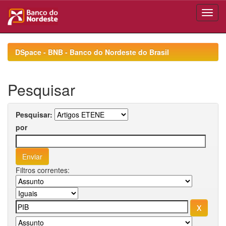
Skip
navigation
DSpace - BNB - Banco do Nordeste do Brasil
Pesquisar
Pesquisar:
por
Filtros correntes: