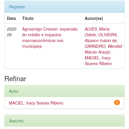
Registos:
Data
Título
Autor(es)
2022-
Agroamigo Crescer: expansão
ALVES, Maria
09
do crédito e impactos
Odete
;
OLIVEIRA,
macroeconômicos nos
Alysson Inácio de
;
municípios
CARNEIRO, Wendell
Márcio Araújo
;
MACIEL, Iracy
Soares Ribeiro
Refinar
Autor
MACIEL, Iracy Soares Ribeiro
1
Assunto