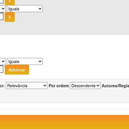
or:
Por ordem
Autores/Regi