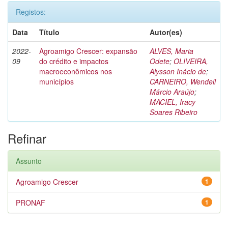
Registos:
Data
Título
Autor(es)
2022-
Agroamigo Crescer: expansão
ALVES, Maria
09
do crédito e impactos
Odete
;
OLIVEIRA,
macroeconômicos nos
Alysson Inácio de
;
municípios
CARNEIRO, Wendell
Márcio Araújo
;
MACIEL, Iracy
Soares Ribeiro
Refinar
Assunto
Agroamigo Crescer
1
PRONAF
1