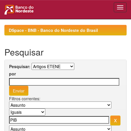
Skip
navigation
DSpace - BNB - Banco do Nordeste do Brasil
Pesquisar
Pesquisar:
por
Filtros correntes: