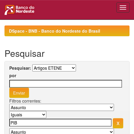
Skip
navigation
DSpace - BNB - Banco do Nordeste do Brasil
Pesquisar
Pesquisar:
por
Filtros correntes: