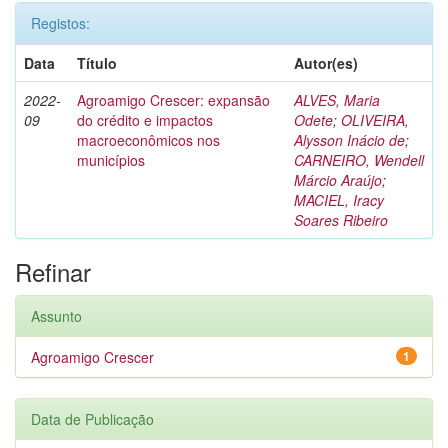
Registos:
Data
Título
Autor(es)
2022-
Agroamigo Crescer: expansão
ALVES, Maria
09
do crédito e impactos
Odete
;
OLIVEIRA,
macroeconômicos nos
Alysson Inácio de
;
municípios
CARNEIRO, Wendell
Márcio Araújo
;
MACIEL, Iracy
Soares Ribeiro
Refinar
Assunto
Agroamigo Crescer
1
Data de Publicação