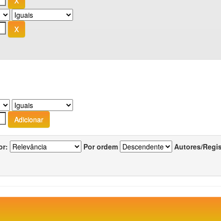
or:
Por ordem
Autores/Regi