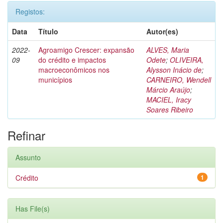
Registos:
Data
Título
Autor(es)
2022-
Agroamigo Crescer: expansão
ALVES, Maria
09
do crédito e impactos
Odete
;
OLIVEIRA,
macroeconômicos nos
Alysson Inácio de
;
municípios
CARNEIRO, Wendell
Márcio Araújo
;
MACIEL, Iracy
Soares Ribeiro
Refinar
Assunto
Crédito
1
Has File(s)