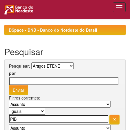
Skip
navigation
DSpace - BNB - Banco do Nordeste do Brasil
Pesquisar
Pesquisar:
por
Filtros correntes: