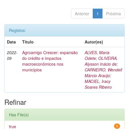
Anterior
1
Próxima
Registos:
Data
Título
Autor(es)
2022-
Agroamigo Crescer: expansão
ALVES, Maria
09
do crédito e impactos
Odete
;
OLIVEIRA,
macroeconômicos nos
Alysson Inácio de
;
municípios
CARNEIRO, Wendell
Márcio Araújo
;
MACIEL, Iracy
Soares Ribeiro
Refinar
Has File(s)
true
1