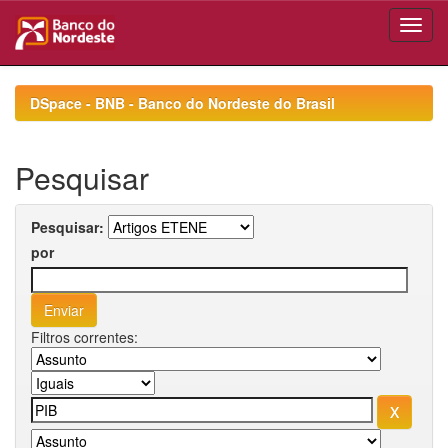
Skip
navigation
DSpace - BNB - Banco do Nordeste do Brasil
Pesquisar
Pesquisar:
por
Filtros correntes: