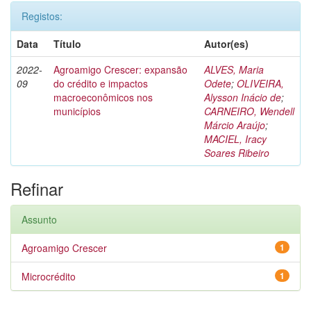
Registos:
Data
Título
Autor(es)
2022-
Agroamigo Crescer: expansão
ALVES, Maria
09
do crédito e impactos
Odete
;
OLIVEIRA,
macroeconômicos nos
Alysson Inácio de
;
municípios
CARNEIRO, Wendell
Márcio Araújo
;
MACIEL, Iracy
Soares Ribeiro
Refinar
Assunto
Agroamigo Crescer
1
Microcrédito
1