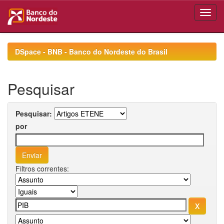
Skip
navigation
DSpace - BNB - Banco do Nordeste do Brasil
Pesquisar
Pesquisar:
por
Filtros correntes: