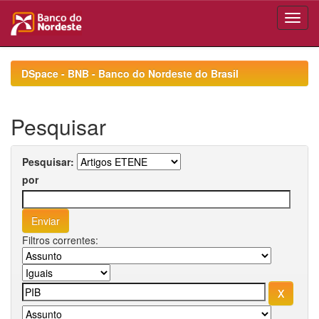
Skip
navigation
DSpace - BNB - Banco do Nordeste do Brasil
Pesquisar
Pesquisar:
por
Filtros correntes: