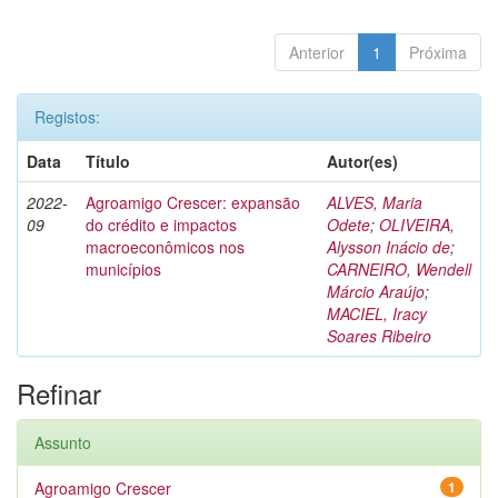
Anterior
1
Próxima
Registos:
Data
Título
Autor(es)
2022-
Agroamigo Crescer: expansão
ALVES, Maria
09
do crédito e impactos
Odete
;
OLIVEIRA,
macroeconômicos nos
Alysson Inácio de
;
municípios
CARNEIRO, Wendell
Márcio Araújo
;
MACIEL, Iracy
Soares Ribeiro
Refinar
Assunto
Agroamigo Crescer
1