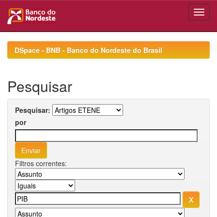
Skip
navigation
DSpace - BNB - Banco do Nordeste do Brasil
Pesquisar
Pesquisar:
por
Filtros correntes: