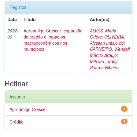
Registos:
Data
Título
Autor(es)
2022-
Agroamigo Crescer: expansão
ALVES, Maria
09
do crédito e impactos
Odete
;
OLIVEIRA,
macroeconômicos nos
Alysson Inácio de
;
municípios
CARNEIRO, Wendell
Márcio Araújo
;
MACIEL, Iracy
Soares Ribeiro
Refinar
Assunto
Agroamigo Crescer
1
Crédito
1