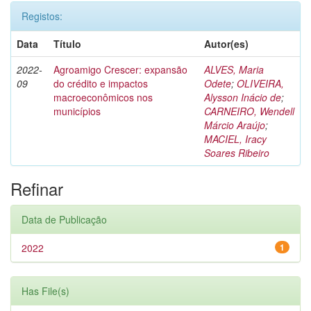
Registos:
Data
Título
Autor(es)
2022-
Agroamigo Crescer: expansão
ALVES, Maria
09
do crédito e impactos
Odete
;
OLIVEIRA,
macroeconômicos nos
Alysson Inácio de
;
municípios
CARNEIRO, Wendell
Márcio Araújo
;
MACIEL, Iracy
Soares Ribeiro
Refinar
Data de Publicação
2022
1
Has File(s)