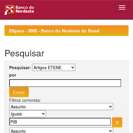
Skip
navigation
DSpace - BNB - Banco do Nordeste do Brasil
Pesquisar
Pesquisar:
por
Filtros correntes: