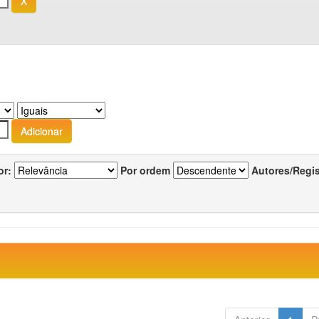
or:
Por ordem
Autores/Regi