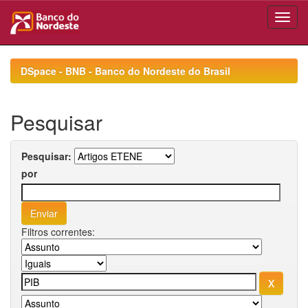
Skip
navigation
DSpace - BNB - Banco do Nordeste do Brasil
Pesquisar
Pesquisar:
por
Filtros correntes: