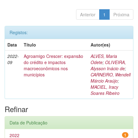
Anterior
1
Próxima
Registos:
Data
Título
Autor(es)
2022-
Agroamigo Crescer: expansão
ALVES, Maria
09
do crédito e impactos
Odete
;
OLIVEIRA,
macroeconômicos nos
Alysson Inácio de
;
municípios
CARNEIRO, Wendell
Márcio Araújo
;
MACIEL, Iracy
Soares Ribeiro
Refinar
Data de Publicação
2022
1