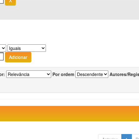
or:
Por ordem
Autores/Regi