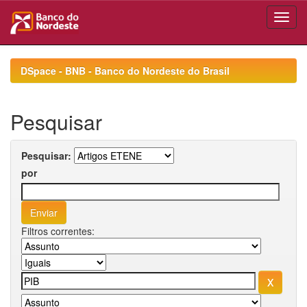
Skip
navigation
DSpace - BNB - Banco do Nordeste do Brasil
Pesquisar
Pesquisar:
por
Filtros correntes: