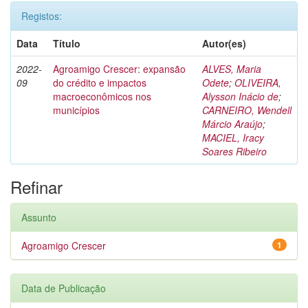
Registos:
Data
Título
Autor(es)
2022-
Agroamigo Crescer: expansão
ALVES, Maria
09
do crédito e impactos
Odete
;
OLIVEIRA,
macroeconômicos nos
Alysson Inácio de
;
municípios
CARNEIRO, Wendell
Márcio Araújo
;
MACIEL, Iracy
Soares Ribeiro
Refinar
Assunto
Agroamigo Crescer
1
Data de Publicação