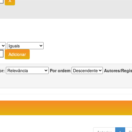
or:
Por ordem
Autores/Regi