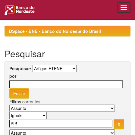
Skip
navigation
DSpace - BNB - Banco do Nordeste do Brasil
Pesquisar
Pesquisar:
por
Filtros correntes: