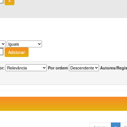
or:
Por ordem
Autores/Regi