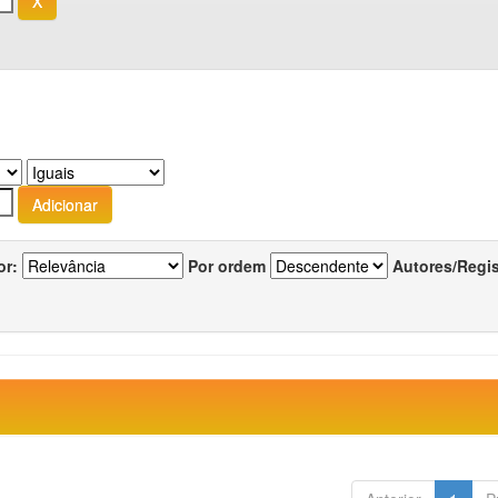
or:
Por ordem
Autores/Regi