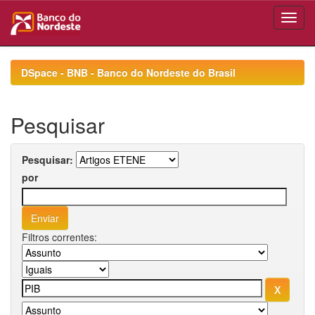
Skip
navigation
DSpace - BNB - Banco do Nordeste do Brasil
Pesquisar
Pesquisar:
por
Filtros correntes: