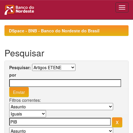
Skip
navigation
DSpace - BNB - Banco do Nordeste do Brasil
Pesquisar
Pesquisar:
por
Filtros correntes: