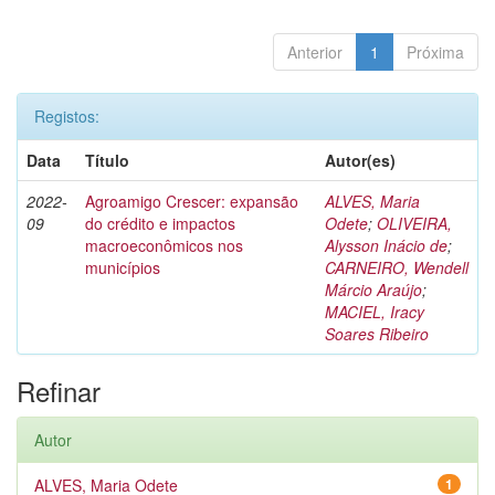
Anterior
1
Próxima
Registos:
Data
Título
Autor(es)
2022-
Agroamigo Crescer: expansão
ALVES, Maria
09
do crédito e impactos
Odete
;
OLIVEIRA,
macroeconômicos nos
Alysson Inácio de
;
municípios
CARNEIRO, Wendell
Márcio Araújo
;
MACIEL, Iracy
Soares Ribeiro
Refinar
Autor
ALVES, Maria Odete
1