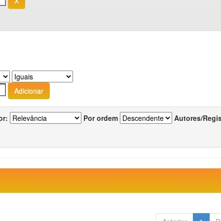
or:
Por ordem
Autores/Regi