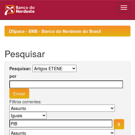
Skip
navigation
DSpace - BNB - Banco do Nordeste do Brasil
Pesquisar
Pesquisar:
por
Filtros correntes: