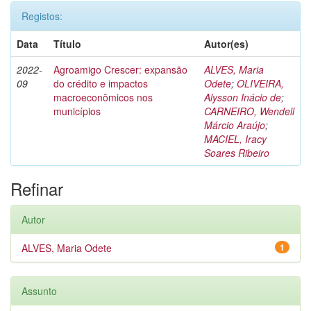
Registos:
Data
Título
Autor(es)
2022-
Agroamigo Crescer: expansão
ALVES, Maria
09
do crédito e impactos
Odete
;
OLIVEIRA,
macroeconômicos nos
Alysson Inácio de
;
municípios
CARNEIRO, Wendell
Márcio Araújo
;
MACIEL, Iracy
Soares Ribeiro
Refinar
Autor
ALVES, Maria Odete
1
Assunto