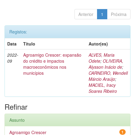
Anterior
1
Próxima
Registos:
Data
Título
Autor(es)
2022-
Agroamigo Crescer: expansão
ALVES, Maria
09
do crédito e impactos
Odete
;
OLIVEIRA,
macroeconômicos nos
Alysson Inácio de
;
municípios
CARNEIRO, Wendell
Márcio Araújo
;
MACIEL, Iracy
Soares Ribeiro
Refinar
Assunto
Agroamigo Crescer
1