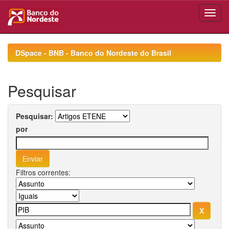
Skip
navigation
DSpace - BNB - Banco do Nordeste do Brasil
Pesquisar
Pesquisar:
por
Filtros correntes: