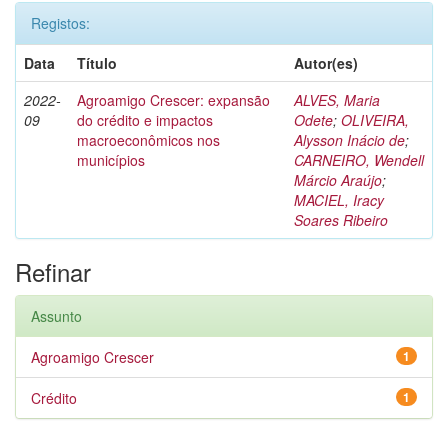
Registos:
Data
Título
Autor(es)
2022-
Agroamigo Crescer: expansão
ALVES, Maria
09
do crédito e impactos
Odete
;
OLIVEIRA,
macroeconômicos nos
Alysson Inácio de
;
municípios
CARNEIRO, Wendell
Márcio Araújo
;
MACIEL, Iracy
Soares Ribeiro
Refinar
Assunto
Agroamigo Crescer
1
Crédito
1