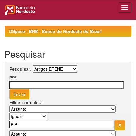
Skip
navigation
DSpace - BNB - Banco do Nordeste do Brasil
Pesquisar
Pesquisar:
por
Filtros correntes: