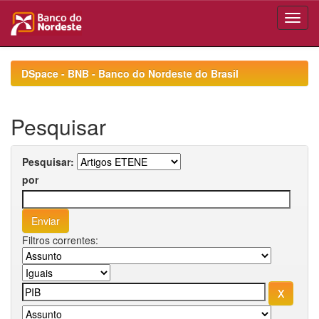
Skip
navigation
DSpace - BNB - Banco do Nordeste do Brasil
Pesquisar
Pesquisar:
por
Filtros correntes: