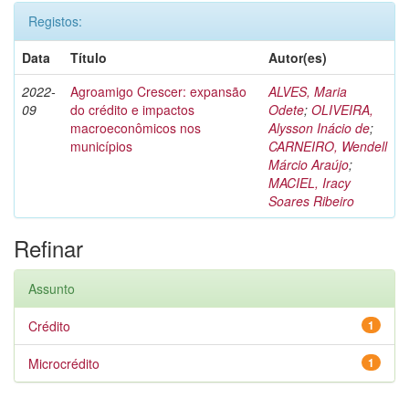
Registos:
Data
Título
Autor(es)
2022-
Agroamigo Crescer: expansão
ALVES, Maria
09
do crédito e impactos
Odete
;
OLIVEIRA,
macroeconômicos nos
Alysson Inácio de
;
municípios
CARNEIRO, Wendell
Márcio Araújo
;
MACIEL, Iracy
Soares Ribeiro
Refinar
Assunto
Crédito
1
Microcrédito
1