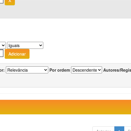
or:
Por ordem
Autores/Regi