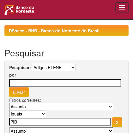
Skip
navigation
DSpace - BNB - Banco do Nordeste do Brasil
Pesquisar
Pesquisar:
por
Filtros correntes: