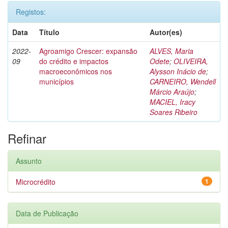
Registos:
Data
Título
Autor(es)
2022-
Agroamigo Crescer: expansão
ALVES, Maria
09
do crédito e impactos
Odete
;
OLIVEIRA,
macroeconômicos nos
Alysson Inácio de
;
municípios
CARNEIRO, Wendell
Márcio Araújo
;
MACIEL, Iracy
Soares Ribeiro
Refinar
Assunto
Microcrédito
1
Data de Publicação