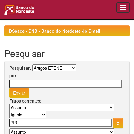
Skip
navigation
DSpace - BNB - Banco do Nordeste do Brasil
Pesquisar
Pesquisar:
por
Filtros correntes: