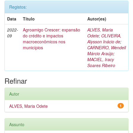
Registos:
Data
Título
Autor(es)
2022-
Agroamigo Crescer: expansão
ALVES, Maria
09
do crédito e impactos
Odete
;
OLIVEIRA,
macroeconômicos nos
Alysson Inácio de
;
municípios
CARNEIRO, Wendell
Márcio Araújo
;
MACIEL, Iracy
Soares Ribeiro
Refinar
Autor
ALVES, Maria Odete
1
Assunto