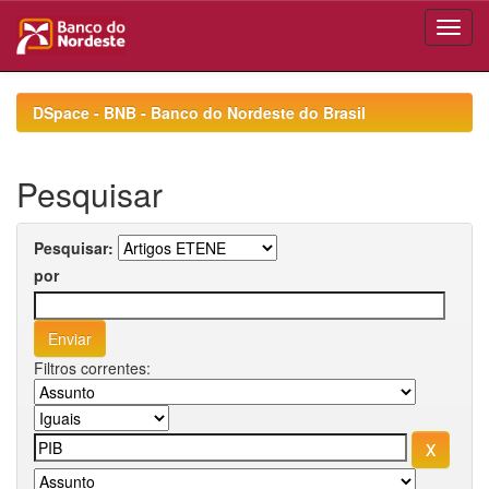
Skip
navigation
DSpace - BNB - Banco do Nordeste do Brasil
Pesquisar
Pesquisar:
por
Filtros correntes: