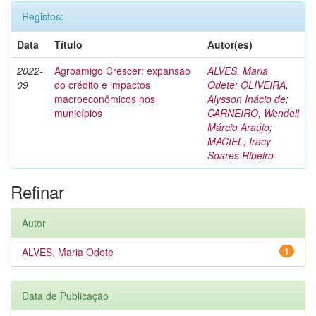
Registos:
Data
Título
Autor(es)
2022-
Agroamigo Crescer: expansão
ALVES, Maria
09
do crédito e impactos
Odete
;
OLIVEIRA,
macroeconômicos nos
Alysson Inácio de
;
municípios
CARNEIRO, Wendell
Márcio Araújo
;
MACIEL, Iracy
Soares Ribeiro
Refinar
Autor
ALVES, Maria Odete
1
Data de Publicação