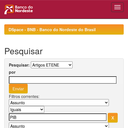
Skip
navigation
DSpace - BNB - Banco do Nordeste do Brasil
Pesquisar
Pesquisar:
por
Filtros correntes: