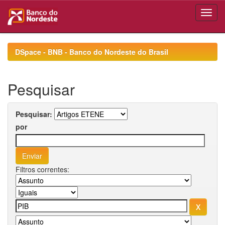
Skip
navigation
DSpace - BNB - Banco do Nordeste do Brasil
Pesquisar
Pesquisar:
por
Filtros correntes: