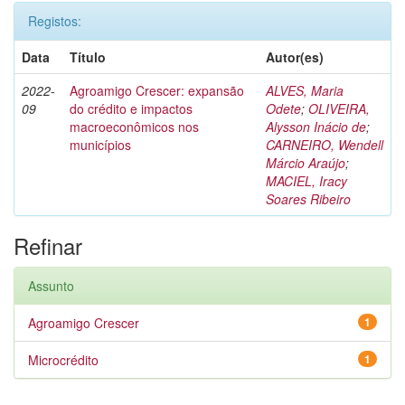
Registos:
Data
Título
Autor(es)
2022-
Agroamigo Crescer: expansão
ALVES, Maria
09
do crédito e impactos
Odete
;
OLIVEIRA,
macroeconômicos nos
Alysson Inácio de
;
municípios
CARNEIRO, Wendell
Márcio Araújo
;
MACIEL, Iracy
Soares Ribeiro
Refinar
Assunto
Agroamigo Crescer
1
Microcrédito
1