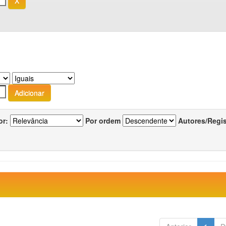
or:
Por ordem
Autores/Regi