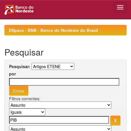
Skip
navigation
DSpace - BNB - Banco do Nordeste do Brasil
Pesquisar
Pesquisar:
por
Filtros correntes: