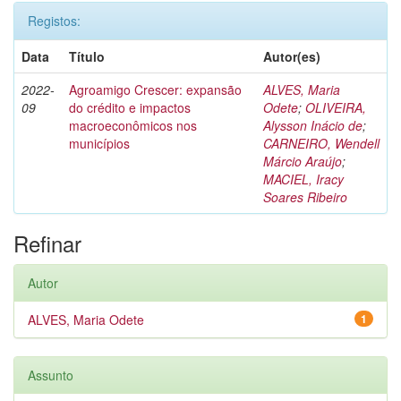
Registos:
Data
Título
Autor(es)
2022-
Agroamigo Crescer: expansão
ALVES, Maria
09
do crédito e impactos
Odete
;
OLIVEIRA,
macroeconômicos nos
Alysson Inácio de
;
municípios
CARNEIRO, Wendell
Márcio Araújo
;
MACIEL, Iracy
Soares Ribeiro
Refinar
Autor
ALVES, Maria Odete
1
Assunto