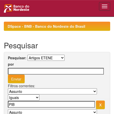
Skip
navigation
DSpace - BNB - Banco do Nordeste do Brasil
Pesquisar
Pesquisar:
por
Filtros correntes: