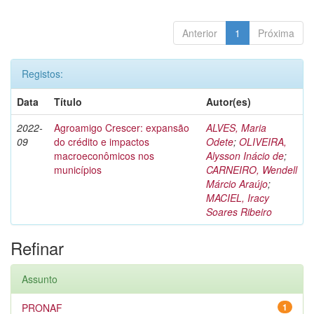
Anterior
1
Próxima
Registos:
Data
Título
Autor(es)
2022-
Agroamigo Crescer: expansão
ALVES, Maria
09
do crédito e impactos
Odete
;
OLIVEIRA,
macroeconômicos nos
Alysson Inácio de
;
municípios
CARNEIRO, Wendell
Márcio Araújo
;
MACIEL, Iracy
Soares Ribeiro
Refinar
Assunto
PRONAF
1