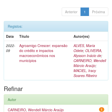
Anterior
1
Próxima
Registos:
Data
Título
Autor(es)
2022-
Agroamigo Crescer: expansão
ALVES, Maria
09
do crédito e impactos
Odete
;
OLIVEIRA,
macroeconômicos nos
Alysson Inácio de
;
municípios
CARNEIRO, Wendell
Márcio Araújo
;
MACIEL, Iracy
Soares Ribeiro
Refinar
Autor
CARNEIRO, Wendell Márcio Araújo
1