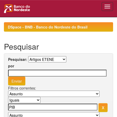
Skip
navigation
DSpace - BNB - Banco do Nordeste do Brasil
Pesquisar
Pesquisar:
por
Filtros correntes: