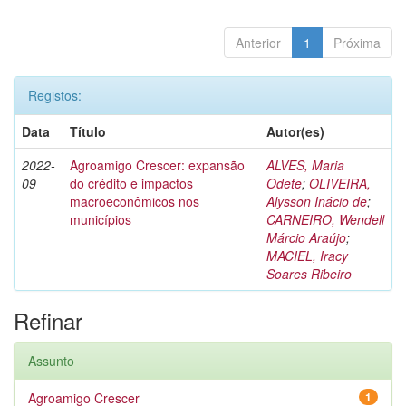
Anterior
1
Próxima
Registos:
Data
Título
Autor(es)
2022-
Agroamigo Crescer: expansão
ALVES, Maria
09
do crédito e impactos
Odete
;
OLIVEIRA,
macroeconômicos nos
Alysson Inácio de
;
municípios
CARNEIRO, Wendell
Márcio Araújo
;
MACIEL, Iracy
Soares Ribeiro
Refinar
Assunto
Agroamigo Crescer
1