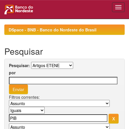
Skip
navigation
DSpace - BNB - Banco do Nordeste do Brasil
Pesquisar
Pesquisar:
por
Filtros correntes: